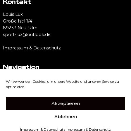
Kontakt
Louis Lux
Große Isel 1/4
89233 Neu-Ulm
sport-lux@outlook.de
Impressum & Datenschutz
Navigation
Startseite
Wir verwenden Cookies, um unsere Website und unseren Service zu
Dienstleistungen
optimieren.
Preisliste
Mein Studio & Ich
Akzeptieren
Podcast
Kontakt
Ablehnen
Impressum & Datenschutz
Impressum & Datenschutz