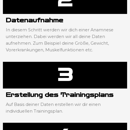
2
Datenaufnahme
In diesem Schritt werden wir dich einer Anamnese
unterziehen. Dabei werden wir all deine Daten
aufnehmen. Zum Beispiel deine Größe, Gewicht,
Vorerkrankungen, Muskelfunktionen etc.
3
Erstellung des Trainingsplans
Auf Basis deiner Daten erstellen wir dir einen
individuellen Trainingsplan.